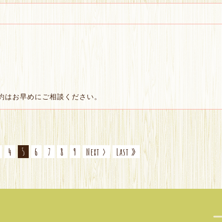
約はお早めにご相談ください。
4
5
6
7
8
9
Next ›
Last »