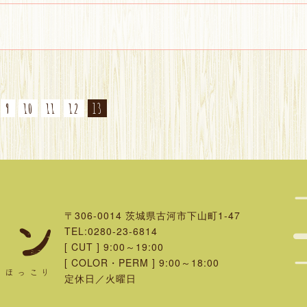
9
10
11
12
13
〒306-0014
茨城県古河市下山町1-47
TEL:0280-23-6814
[ CUT ] 9:00～19:00
[ COLOR・PERM ] 9:00～18:00
定休日／火曜日