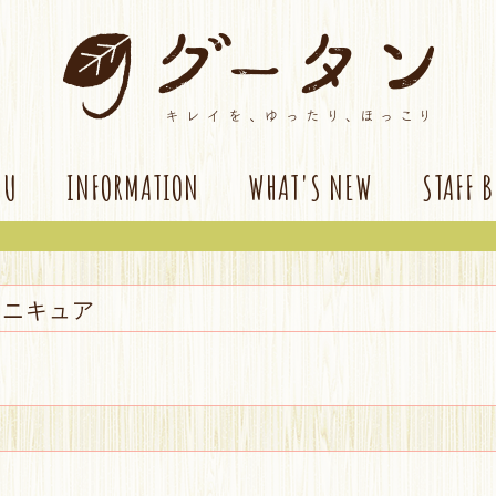
NU
INFORMATION
WHAT'S NEW
STAFF 
マニキュア