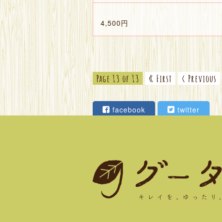
4,500円
Page 13 of 13
« First
‹ Previous
facebook
twitter