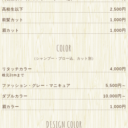
高校生以下
2,500円
前髪カット
1,000円
眉カット
1,000円
COLOR
（シャンプー・ブロー込、カット別）
リタッチカラー
4,000円
根元2cmまで
ファッション・グレー・マニキュア
5,500円～
ダブルカラー
10,000円～
眉カラー
1,000円
DESIGN COLOR