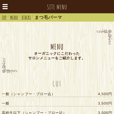
SITE MENU
TOP
>
MENU
>
OTHERS
>
まつ毛パーマ
MENU
オーガニックにこだわった
サロンメニューをご紹介します。
CUT
一般（シャンプー・ブロー込）
4,500円
一般
3,500円
高校生以下（シャンプー・ブロー込）
3,000円