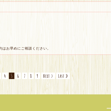
約はお早めにご相談ください。
4
5
6
7
8
9
Next ›
Last »